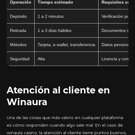
Operación
Tiempo estimado
Requisitos com
Depósito
1 a 2 minutos
Verificación punt
Retirada
1 a 3 días hábiles
Documentos segú
Métodos
Tarjeta, e-wallet, transferencia
Datos personales
Seguridad
Alta
Licencia y contro
Atención al cliente en
Winaura
Una de las cosas que más valoro en cualquier plataforma
es cómo responden cuando algo sale mal. En el caso de
winaura casino, la atención al cliente tiene puntos buenos,