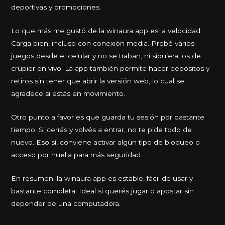
deportivas y promociones.
Lo que más me gustó de la winaura app es la velocidad.
Carga bien, incluso con conexión media. Probé varios
juegos desde el celular y no se traban, ni siquiera los de
crupier en vivo. La app también permite hacer depósitos y
retiros sin tener que abrir la versión web, lo cual se
agradece si estás en movimiento.
Otro punto a favor es que guarda tu sesión por bastante
tiempo. Si cerrás y volvés a entrar, no te pide todo de
nuevo. Eso sí, conviene activar algún tipo de bloqueo o
acceso por huella para más seguridad.
En resumen, la winaura app es estable, fácil de usar y
bastante completa. Ideal si querés jugar o apostar sin
depender de una computadora.