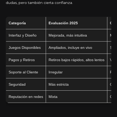
dudas, pero también cierta confianza.
Categoría
Evaluación 2025
Com
Interfaz y Diseño
Mejorada, más intuitiva
Más 
Juegos Disponibles
Ampliados, incluye en vivo
Sen
Pagos y Retiros
Retiros bajos rápidos, altos lentos
Vali
Soporte al Cliente
Irregular
Res
Seguridad
Más estricta
Cont
Reputación en redes
Mixta
Crít