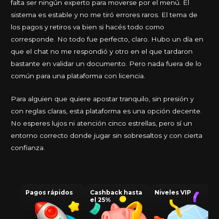
falta ser ningún experto para moverse por el menú. El
sistema es estable y no me tiró errores raros. El tema de
los pagos y retiros va bien si hacés todo como
corresponde. No todo fue perfecto, claro. Hubo un día en
que el chat no me respondió y otro en el que tardaron
bastante en validar un documento. Pero nada fuera de lo
común para una plataforma con licencia.
Para alguien que quiere apostar tranquilo, sin presión y
con reglas claras, esta plataforma es una opción decente.
No esperes lujos ni atención cinco estrellas, pero sí un
entorno correcto donde jugar sin sobresaltos y con cierta
confianza.
Pagos rápidos
Cashback hasta
Niveles VIP
el 25%