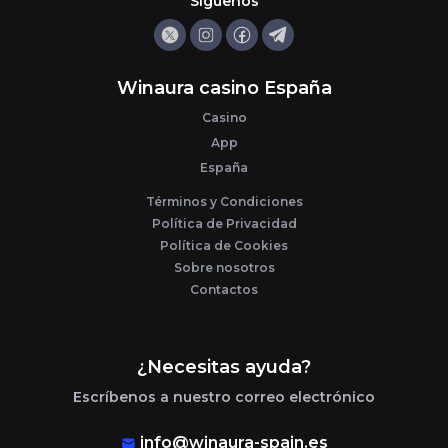
Síguenos
Winaura casino España
Casino
App
España
Términos y Condiciones
Política de Privacidad
Política de Cookies
Sobre nosotros
Contactos
¿Necesitas ayuda?
Escríbenos a nuestro correo electrónico
info@winaura-spain.es