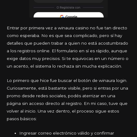
Entrar por primera vez a winaura casino no fue tan directo
como esperaba. No es que sea complicado, pero sí hay
detalles que pueden trabar a quien no está acostumbrado
a los registros online. El formulario en sí es rápido, aunque
exige datos muy precisos. Si te equivocas en un número o
un acento, el sistema lo rechaza sin mucha explicación.
Lo primero que hice fue buscar el botón de winaura login.
Curiosamente, está bastante visible, pero si entras por una
promo desde redes sociales, podés aterrizar en una
página sin acceso directo al registro. En mi caso, tuve que
volver al inicio. Una vez dentro, el proceso sigue estos
pasos básicos:
Ingresar correo electrónico válido y confirmar