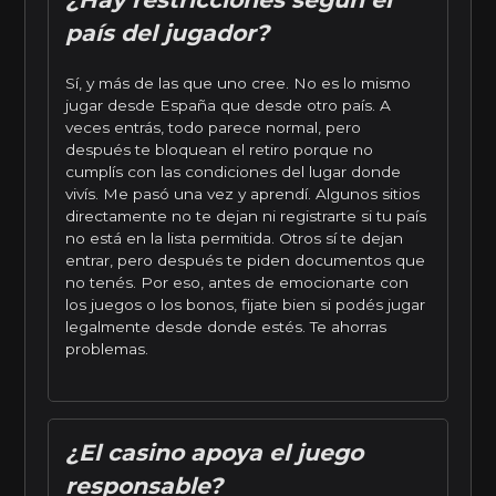
país del jugador?
Sí, y más de las que uno cree. No es lo mismo
jugar desde España que desde otro país. A
veces entrás, todo parece normal, pero
después te bloquean el retiro porque no
cumplís con las condiciones del lugar donde
vivís. Me pasó una vez y aprendí. Algunos sitios
directamente no te dejan ni registrarte si tu país
no está en la lista permitida. Otros sí te dejan
entrar, pero después te piden documentos que
no tenés. Por eso, antes de emocionarte con
los juegos o los bonos, fijate bien si podés jugar
legalmente desde donde estés. Te ahorras
problemas.
¿El casino apoya el juego
responsable?