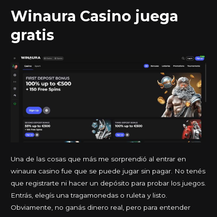
Winaura Casino juega
gratis
Una de las cosas que más me sorprendió al entrar en
winaura casino fue que se puede jugar sin pagar. No tenés
que registrarte ni hacer un depósito para probar los juegos.
Entrás, elegís una tragamonedas o ruleta y listo.
Obviamente, no ganás dinero real, pero para entender