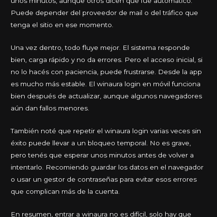
unos minutos, aunque otros dicen que fue automático.
Puede depender del proveedor de mail o del tráfico que
tenga el sitio en ese momento.
Una vez dentro, todo fluye mejor. El sistema responde
bien, carga rápido y no da errores. Pero el acceso inicial, si
no lo hacés con paciencia, puede frustrarse. Desde la app
es mucho más estable. El winaura login en móvil funciona
bien después de actualizar, aunque algunos navegadores
aún dan fallos menores.
También noté que repetir el winaura login varias veces sin
éxito puede llevar a un bloqueo temporal. No es grave,
pero tenés que esperar unos minutos antes de volver a
intentarlo. Recomiendo guardar los datos en el navegador
o usar un gestor de contraseñas para evitar esos errores
que complican más de la cuenta.
En resumen, entrar a winaura no es difícil, solo hay que