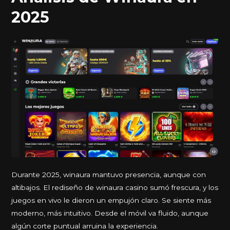
2025
Durante 2025, winaura mantuvo presencia, aunque con
altibajos. El rediseño de winaura casino sumó frescura, y los
juegos en vivo le dieron un empujón claro. Se siente más
moderno, más intuitivo. Desde el móvil va fluido, aunque
algún corte puntual arruina la experiencia.