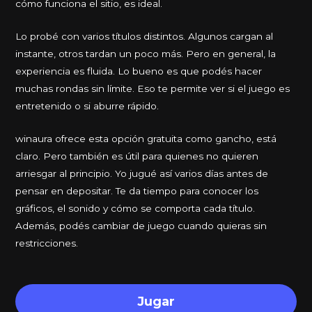
cómo funciona el sitio, es ideal.
Lo probé con varios títulos distintos. Algunos cargan al
instante, otros tardan un poco más. Pero en general, la
experiencia es fluida. Lo bueno es que podés hacer
muchas rondas sin límite. Eso te permite ver si el juego es
entretenido o si aburre rápido.
winaura ofrece esta opción gratuita como gancho, está
claro. Pero también es útil para quienes no quieren
arriesgar al principio. Yo jugué así varios días antes de
pensar en depositar. Te da tiempo para conocer los
gráficos, el sonido y cómo se comporta cada título.
Además, podés cambiar de juego cuando quieras sin
restricciones.
Jugar