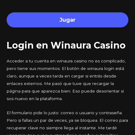
Jugar
Login en Winaura Casino
Acceder a tu cuenta en winaura casino no es complicado,
pero tiene sus momentos. El botón de winaura login está
claro, aunque a veces tarda en cargar si entrás desde
enlaces externos. Me pasó que tuve que recargar la
página para que aparezca bien. Eso puede desorientar si
sos nuevo en la plataforma.
El formulario pide lo justo: correo o usuario y contraseña.
Pero si fallas un par de veces, ya se bloquea. El correo para
recuperar clave no siempre llega al instante. Me tardé