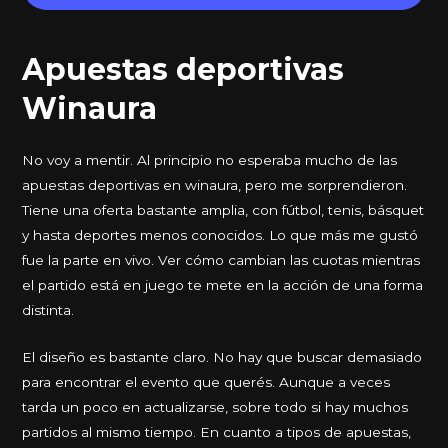
Apuestas deportivas
Winaura
No voy a mentir. Al principio no esperaba mucho de las
apuestas deportivas en winaura, pero me sorprendieron.
Tiene una oferta bastante amplia, con fútbol, tenis, básquet
y hasta deportes menos conocidos. Lo que más me gustó
fue la parte en vivo. Ver cómo cambian las cuotas mientras
el partido está en juego te mete en la acción de una forma
distinta.
El diseño es bastante claro. No hay que buscar demasiado
para encontrar el evento que querés. Aunque a veces
tarda un poco en actualizarse, sobre todo si hay muchos
partidos al mismo tiempo. En cuanto a tipos de apuestas,