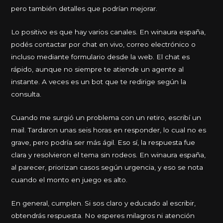
pero también detalles que podrían mejorar.
Lo positivo es que hay varios canales. En winaura españa,
podés contactar por chat en vivo, correo electrónico o
incluso mediante formulario desde la web. El chat es
rápido, aunque no siempre te atiende un agente al
instante. A veces es un bot que te redirige según la
consulta.
Cuando me surgió un problema con un retiro, escribí un
mail. Tardaron unas seis horas en responder, lo cual no es
grave, pero podría ser más ágil. Eso sí, la respuesta fue
clara y resolvieron el tema sin rodeos. En winaura españa,
al parecer, priorizan casos según urgencia, y eso se nota
cuando el monto en juego es alto.
En general, cumplen. Si sos claro y educado al escribir,
obtendrás respuesta. No esperes milagros ni atención