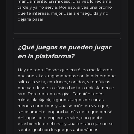
manualmente. En mi caso, una vez lo reclamé
tarde y ya no servía. Por eso, si ves una promo
que te interesa, mejor usarla enseguida y no
dejarla pasar.
¿Qué juegos se pueden jugar
en la plataforma?
Hay de todo. Desde que entré, no me faltaron
opciones. Las tragamonedas son lo primero que
salta a la vista, con luces, sonidos, y temáticas
que van desde lo clásico hasta lo ridículamente
raro. Pero no todo es girar. También tenés
ruleta, blackjack, algunos juegos de cartas
menos conocidos y una sección en vivo que,
sinceramente, engancha más de lo que pensé.
Ahí jugás con crupieres reales, con gente
escribiendo en el chat y una tensión que no se
siente igual con los juegos automáticos.