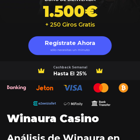
1.500€
+ 250 Giros Gratis
Regístrate Ahora
sólo necesitas un minuto
Cashback Semanal
Hasta El 25%
Winaura Casino
Análisis de Winaura en