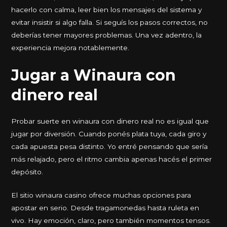
hacerlo con calma, leer bien los mensajes del sistema y
evitar insistir si algo falla. Si seguís los pasos correctos, no
deberías tener mayores problemas. Una vez adentro, la
experiencia mejora notablemente.
Jugar a Winaura con
dinero real
Probar suerte en winaura con dinero real no es igual que
jugar por diversión. Cuando ponés plata tuya, cada giro y
cada apuesta pesa distinto. Yo entré pensando que sería
más relajado, pero el ritmo cambia apenas hacés el primer
depósito.
El sitio winaura casino ofrece muchas opciones para
apostar en serio. Desde tragamonedas hasta ruleta en
vivo. Hay emoción, claro, pero también momentos tensos.